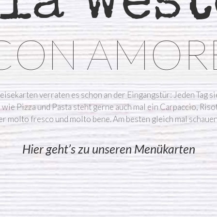
la wes
CON AMOR
isekarten verraten es schon an der Eingangstür: Jeden Tag s
 wie Pizza und Pasta steht gerne auch mal ein Carpaccio, Riso
 molto fresco und molto bene. Am besten gleich mal schauen,
Hier geht’s zu unseren Menükarten