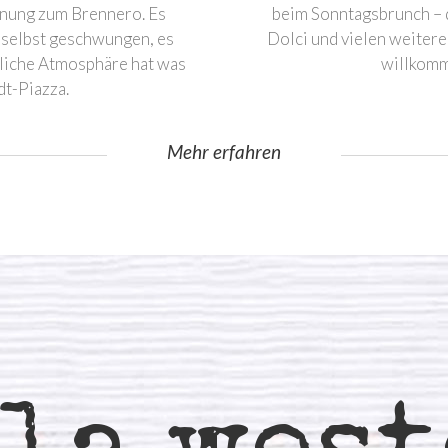
rnung zum Brennero. Es
beim Sonntagsbrunch – di
 selbst geschwungen, es
Dolci und vielen weiter
rzliche Atmosphäre hat was
willkomme
dt-Piazza.
Mehr erfahren