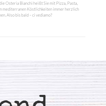
e Osteria Bianchi heißt Sie mit Pizza, Pasta,
en mediterranen Köstlichkeiten immer herzlich
n. Also bis bald – ci vediamo?