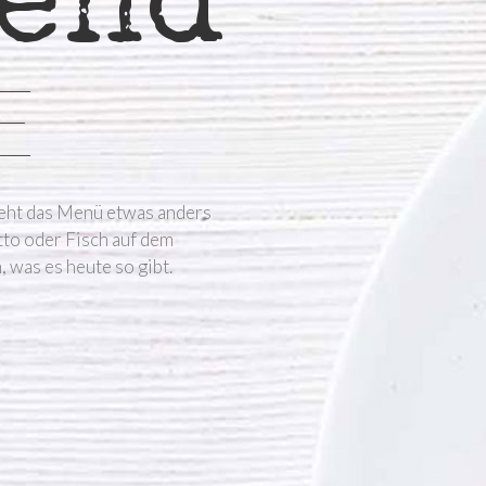
tend
E
ieht das Menü etwas anders
tto oder Fisch auf dem
 was es heute so gibt.