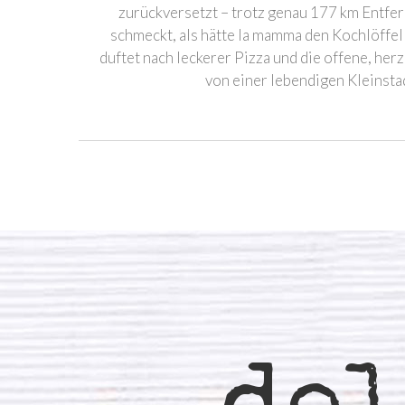
zurückversetzt – trotz genau 177 km Entfe
schmeckt, als hätte la mamma den Kochlöffel
duftet nach leckerer Pizza und die offene, he
von einer lebendigen Kleinsta