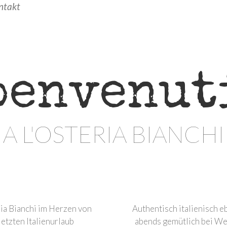
ntakt
benvenut
A L'OSTERIA BIANCHI
ria Bianchi im Herzen von
Authentisch italienisch e
letzten Italienurlaub
abends gemütlich bei Wei