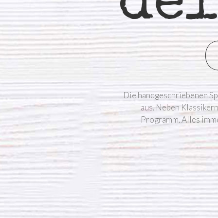
del
Die handgeschriebenen Spe
aus. Neben Klassikern
Programm. Alles immer